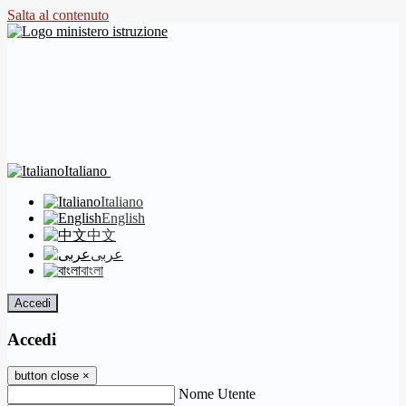
Salta al contenuto
Italiano
Italiano
English
中文
عربى
বাংলা
Accedi
Accedi
button close
×
Nome Utente