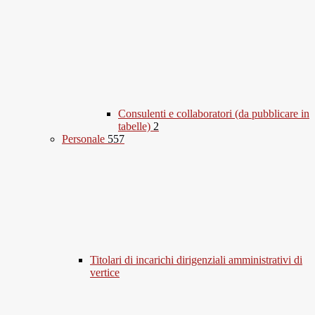
Consulenti e collaboratori (da pubblicare in
tabelle)
2
Personale
557
Titolari di incarichi dirigenziali amministrativi di
vertice