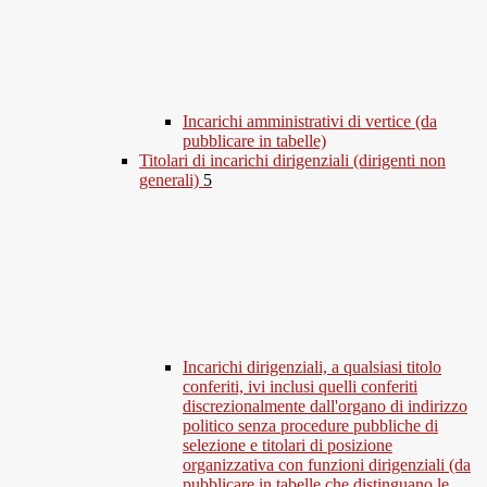
Incarichi amministrativi di vertice (da
pubblicare in tabelle)
Titolari di incarichi dirigenziali (dirigenti non
generali)
5
Incarichi dirigenziali, a qualsiasi titolo
conferiti, ivi inclusi quelli conferiti
discrezionalmente dall'organo di indirizzo
politico senza procedure pubbliche di
selezione e titolari di posizione
organizzativa con funzioni dirigenziali (da
pubblicare in tabelle che distinguano le