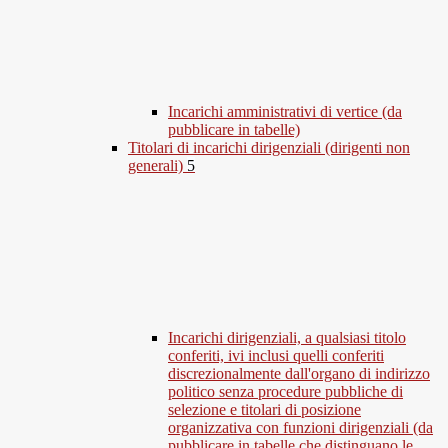
Incarichi amministrativi di vertice (da
pubblicare in tabelle)
Titolari di incarichi dirigenziali (dirigenti non
generali)
5
Incarichi dirigenziali, a qualsiasi titolo
conferiti, ivi inclusi quelli conferiti
discrezionalmente dall'organo di indirizzo
politico senza procedure pubbliche di
selezione e titolari di posizione
organizzativa con funzioni dirigenziali (da
pubblicare in tabelle che distinguano le