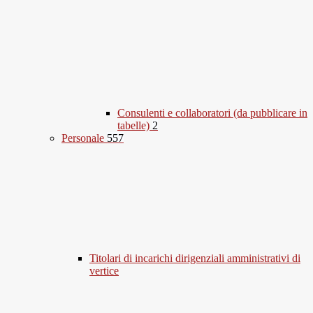
Consulenti e collaboratori (da pubblicare in
tabelle)
2
Personale
557
Titolari di incarichi dirigenziali amministrativi di
vertice