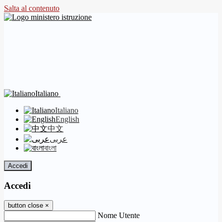
Salta al contenuto
Italiano
Italiano
English
中文
عربى
বাংলা
Accedi
Accedi
button close
×
Nome Utente