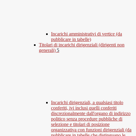
Incarichi amministrativi di vertice (da
pubblicare in tabelle)
Titolari di incarichi dirigenziali (dirigenti non
generali)
5
Incarichi dirigenziali, a qualsiasi titolo
conferiti, ivi inclusi quelli conferiti
discrezionalmente dall'organo di indirizzo
politico senza procedure pubbliche di
selezione e titolari di posizione
organizzativa con funzioni dirigenziali (da
pubblicare in tabelle che distinguano le