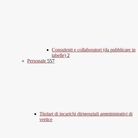
Consulenti e collaboratori (da pubblicare in
tabelle)
2
Personale
557
Titolari di incarichi dirigenziali amministrativi di
vertice