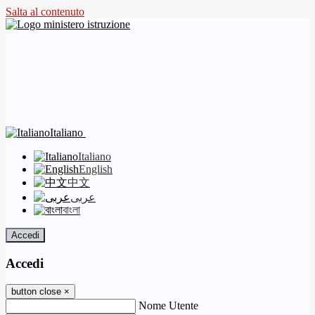
Salta al contenuto
Italiano
Italiano
English
中文
عربى
বাংলা
Accedi
Accedi
button close
×
Nome Utente