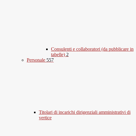
Consulenti e collaboratori (da pubblicare in
tabelle)
2
Personale
557
Titolari di incarichi dirigenziali amministrativi di
vertice