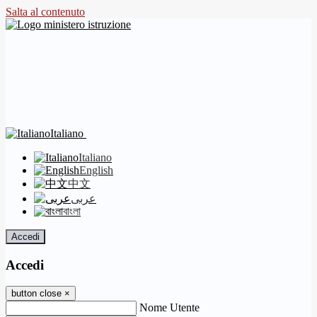
Salta al contenuto
Italiano
Italiano
English
中文
عربى
বাংলা
Accedi
Accedi
button close
×
Nome Utente