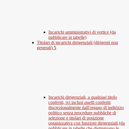
Incarichi amministrativi di vertice (da
pubblicare in tabelle)
Titolari di incarichi dirigenziali (dirigenti non
generali)
5
Incarichi dirigenziali, a qualsiasi titolo
conferiti, ivi inclusi quelli conferiti
discrezionalmente dall'organo di indirizzo
politico senza procedure pubbliche di
selezione e titolari di posizione
organizzativa con funzioni dirigenziali (da
pubblicare in tabelle che distinguano le