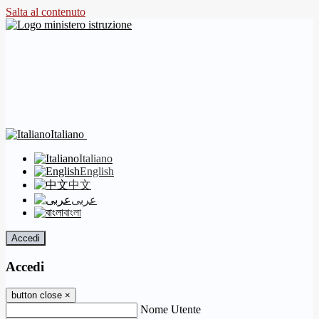
Salta al contenuto
Italiano
Italiano
English
中文
عربى
বাংলা
Accedi
Accedi
button close
×
Nome Utente