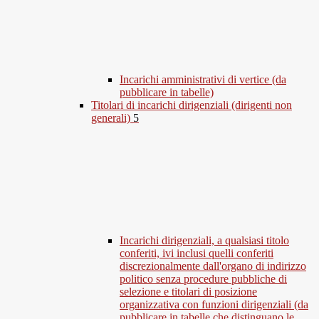
Incarichi amministrativi di vertice (da
pubblicare in tabelle)
Titolari di incarichi dirigenziali (dirigenti non
generali)
5
Incarichi dirigenziali, a qualsiasi titolo
conferiti, ivi inclusi quelli conferiti
discrezionalmente dall'organo di indirizzo
politico senza procedure pubbliche di
selezione e titolari di posizione
organizzativa con funzioni dirigenziali (da
pubblicare in tabelle che distinguano le