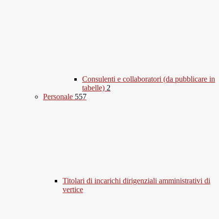
Consulenti e collaboratori (da pubblicare in
tabelle)
2
Personale
557
Titolari di incarichi dirigenziali amministrativi di
vertice