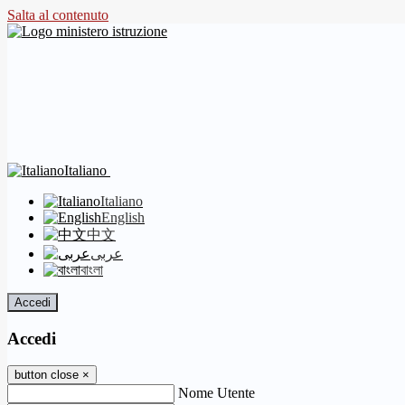
Salta al contenuto
Italiano
Italiano
English
中文
عربى
বাংলা
Accedi
Accedi
button close
×
Nome Utente