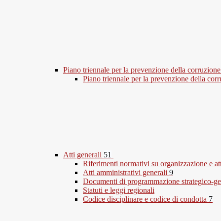
Piano triennale per la prevenzione della corruzione
Piano triennale per la prevenzione della co
Atti generali
51
Riferimenti normativi su organizzazione e at
Atti amministrativi generali
9
Documenti di programmazione strategico-ge
Statuti e leggi regionali
Codice disciplinare e codice di condotta
7