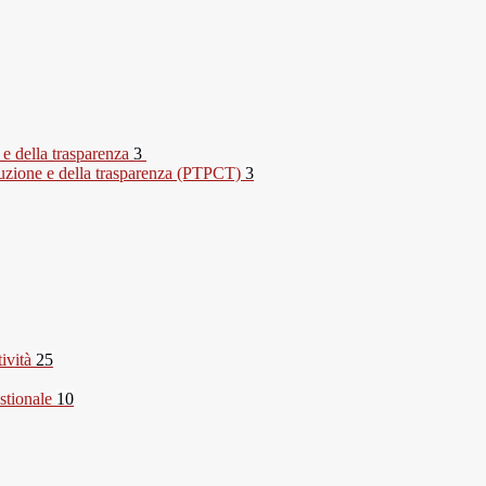
 e della trasparenza
3
rruzione e della trasparenza (PTPCT)
3
tività
25
stionale
10