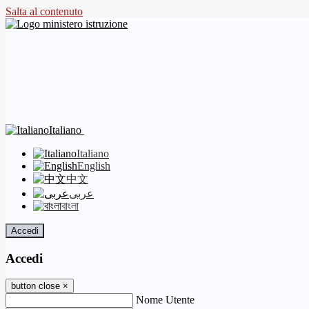
Salta al contenuto
Italiano
Italiano
English
中文
عربى
বাংলা
Accedi
Accedi
button close
×
Nome Utente