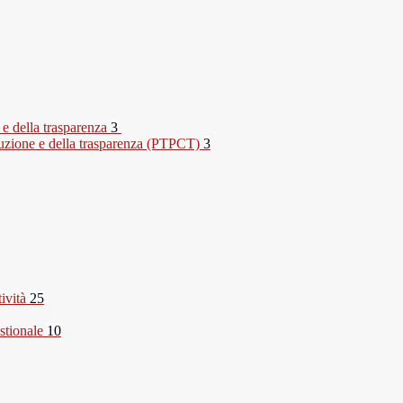
 e della trasparenza
3
rruzione e della trasparenza (PTPCT)
3
tività
25
stionale
10