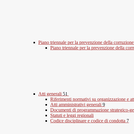
Piano triennale per la prevenzione della corruzione
Piano triennale per la prevenzione della co
Atti generali
51
Riferimenti normativi su organizzazione e at
Atti amministrativi generali
9
Documenti di programmazione strategico-ge
Statuti e leggi regionali
Codice disciplinare e codice di condotta
7