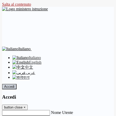
Salta al contenuto
Italiano
Italiano
English
中文
عربى
বাংলা
Accedi
Accedi
button close
×
Nome Utente