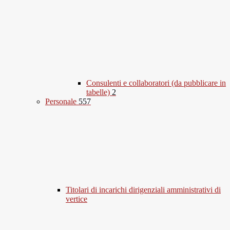
Consulenti e collaboratori (da pubblicare in
tabelle)
2
Personale
557
Titolari di incarichi dirigenziali amministrativi di
vertice