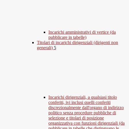
Incarichi amministrativi di vertice (da
pubblicare in tabelle)
Titolari di incarichi dirigenziali (dirigenti non
generali)
5
Incarichi dirigenziali, a qualsiasi titolo
conferiti, ivi inclusi quelli conferiti
discrezionalmente dall'organo di indirizzo
politico senza procedure pubbliche di
selezione e titolari di posizione
organizzativa con funzioni dirigenziali (da
pubblicare in tabelle che distinguano le