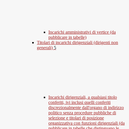
Incarichi amministrativi di vertice (da
pubblicare in tabelle)
Titolari di incarichi dirigenziali (dirigenti non
generali)
5
Incarichi dirigenziali, a qualsiasi titolo
conferiti, ivi inclusi quelli conferiti
discrezionalmente dall'organo di indirizzo
politico senza procedure pubbliche di
selezione e titolari di posizione
organizzativa con funzioni dirigenziali (da
pubblicare in tabelle che distinguano le