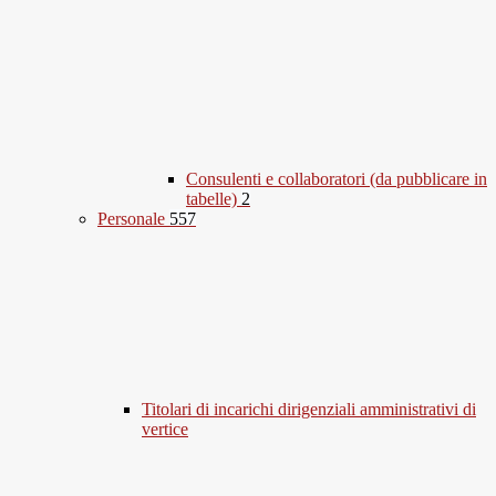
Consulenti e collaboratori (da pubblicare in
tabelle)
2
Personale
557
Titolari di incarichi dirigenziali amministrativi di
vertice