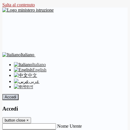
Salta al contenuto
Italiano
Italiano
English
中文
عربى
বাংলা
Accedi
Accedi
button close
×
Nome Utente