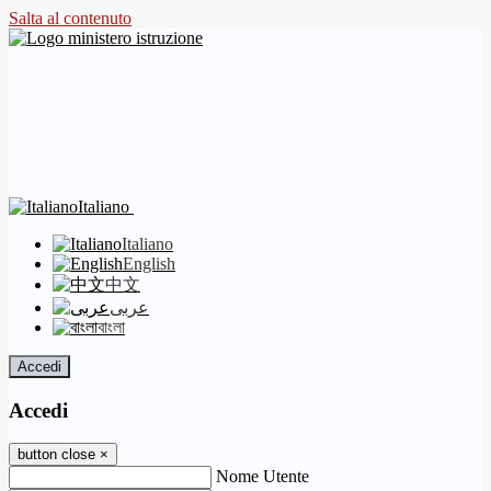
Salta al contenuto
Italiano
Italiano
English
中文
عربى
বাংলা
Accedi
Accedi
button close
×
Nome Utente