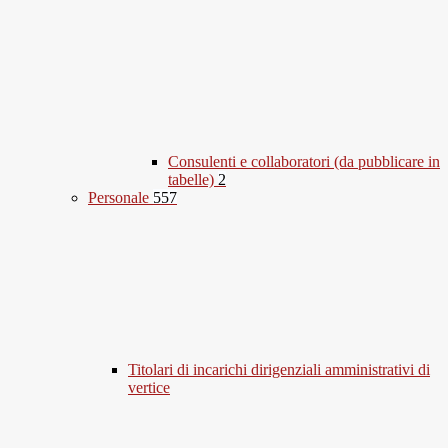
Consulenti e collaboratori (da pubblicare in
tabelle)
2
Personale
557
Titolari di incarichi dirigenziali amministrativi di
vertice