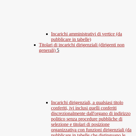
Incarichi amministrativi di vertice (da
pubblicare in tabelle)
Titolari di incarichi dirigenziali (dirigenti non
generali)
5
Incarichi dirigenziali, a qualsiasi titolo
conferiti, ivi inclusi quelli conferiti
discrezionalmente dall'organo di indirizzo
politico senza procedure pubbliche di
selezione e titolari di posizione
organizzativa con funzioni dirigenziali (da
pubblicare in tabelle che distinguano le