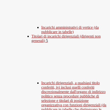
Incarichi amministrativi di vertice (da
pubblicare in tabelle)
Titolari di incarichi dirigenziali (dirigenti non
generali)
5
Incarichi dirigenziali, a qualsiasi titolo
conferiti, ivi inclusi quelli conferiti
discrezionalmente dall'organo di indirizzo
politico senza procedure pubbliche di
selezione e titolari di posizione
organizzativa con funzioni dirigenziali (da
pubblicare in tabelle che distinguano le