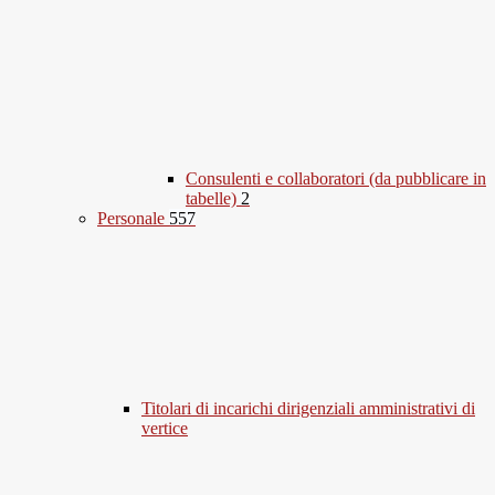
Consulenti e collaboratori (da pubblicare in
tabelle)
2
Personale
557
Titolari di incarichi dirigenziali amministrativi di
vertice