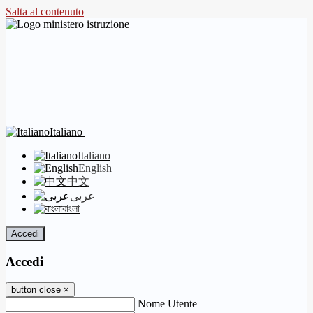
Salta al contenuto
Italiano
Italiano
English
中文
عربى
বাংলা
Accedi
Accedi
button close
×
Nome Utente