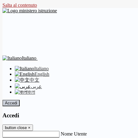
Salta al contenuto
Italiano
Italiano
English
中文
عربى
বাংলা
Accedi
Accedi
button close
×
Nome Utente