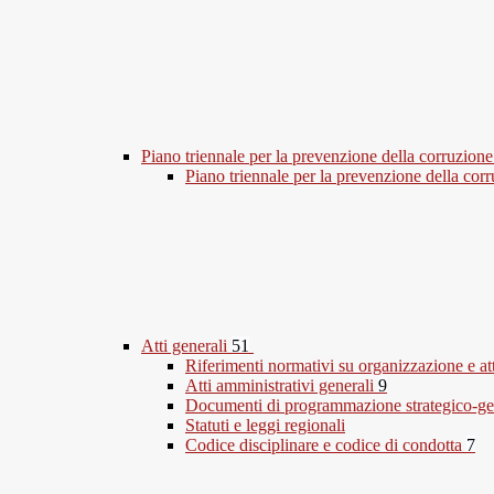
Piano triennale per la prevenzione della corruzione
Piano triennale per la prevenzione della co
Atti generali
51
Riferimenti normativi su organizzazione e at
Atti amministrativi generali
9
Documenti di programmazione strategico-ge
Statuti e leggi regionali
Codice disciplinare e codice di condotta
7