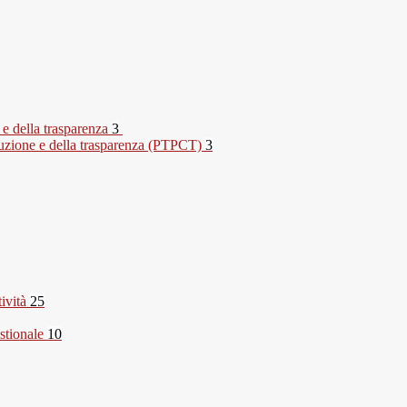
 e della trasparenza
3
rruzione e della trasparenza (PTPCT)
3
tività
25
stionale
10