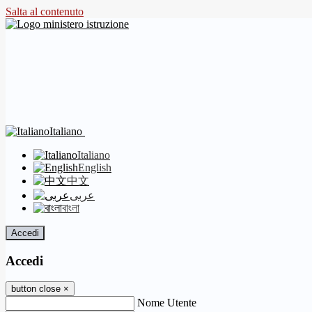
Salta al contenuto
Italiano
Italiano
English
中文
عربى
বাংলা
Accedi
Accedi
button close
×
Nome Utente