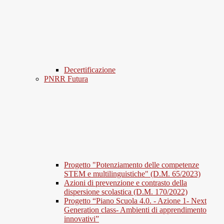
Decertificazione
PNRR Futura
Progetto "Potenziamento delle competenze
STEM e multilinguistiche" (D.M. 65/2023)
Azioni di prevenzione e contrasto della
dispersione scolastica (D.M. 170/2022)
Progetto “Piano Scuola 4.0. - Azione 1- Next
Generation class- Ambienti di apprendimento
innovativi”