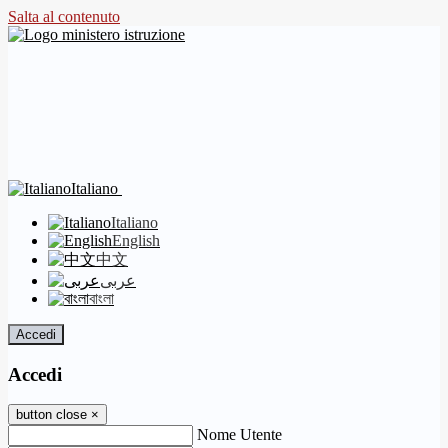
Salta al contenuto
Italiano
Italiano
English
中文
عربى
বাংলা
Accedi
Accedi
button close
×
Nome Utente