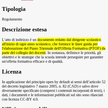
Tipologia
Regolamento
Descrizione estesa
L’atto di indirizzo è un
documento redatto dal dirigente scolastico
all'inizio di ogni anno scolastico, che fornisce le linee guida per
l'elaborazione del Piano Triennale dell'Offerta Formativa (PTOF) da
parte del collegio dei docenti
.
In sostanza, definisce le priorità, gli
obiettivi e le strategie che la scuola intende perseguire per garantire
un'offerta formativa efficace e di qualità.
Licenza
In applicazione del principio open by default ai sensi dell’articolo 52
del decreto legislativo 7 marzo 2005, n. 82 (CAD) e salvo dove
diversamente specificato (compresi i contenuti incorporati di terzi), i
dati, i documenti e le informazioni pubblicati sul sito sono rilasciati
con licenza CC-BY 4.0.