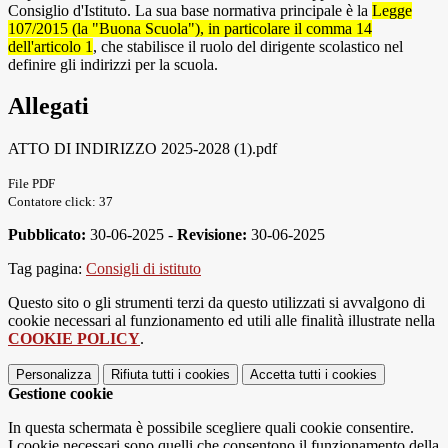
Consiglio d'Istituto.
La sua base normativa principale è la
Legge
107/2015 (la "Buona Scuola"), in particolare il comma 14
dell'articolo 1
, che stabilisce il ruolo del dirigente scolastico nel
definire gli indirizzi per la scuola.
Allegati
ATTO DI INDIRIZZO 2025-2028 (1).pdf
File PDF
Contatore click: 37
Pubblicato:
30-06-2025 -
Revisione:
30-06-2025
Tag pagina:
Consigli di istituto
Questo sito o gli strumenti terzi da questo utilizzati si avvalgono di
cookie necessari al funzionamento ed utili alle finalità illustrate nella
COOKIE POLICY
.
Personalizza
Rifiuta tutti
i cookies
Accetta tutti
i cookies
Gestione cookie
In questa schermata è possibile scegliere quali cookie consentire.
I cookie necessari sono quelli che consentono il funzionamento della