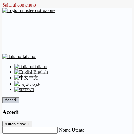
Salta al contenuto
Italiano
Italiano
English
中文
عربى
বাংলা
Accedi
Accedi
button close
×
Nome Utente