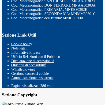
Cod. Meccanografico SAN GIUSEPPE MNAA803029
Cod. Meccanografico DON FERRARI: MNAA80303A
Cod. Meccanografico PRIMARIA: MNEE80302E
Cod. Meccanografico SECONDARIA: MNMM80301C
Cod. Meccanografico dell’Istituto: MNIC80300B
Sezione Link Utili
Cookie policy
Note legali
Informativa Privacy
Ufficio Relazioni con il Pubblico
Dichiarazione di accessibilità
Obiettivi di accessibilità
Whistleblowing
Gestione consensi cookie
Amministrazione trasparente
Pagina visualizzata
286
volte
Sezione Copyright