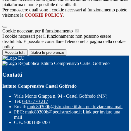
piattaforma e non è possibile disabilitarli.
Per conoscere quali sono i cookie necessari al funzionamento potete
visionare la
COOKIE POLICY
.
Cookie necessari per il funzionamento
I cookie necessari per il funzionamento non possono essere
disabilitati. È possibile consultare l'elenco nella pagina della cookie
policy.
Accetta tutti
Salva le preferenze
Istituto Comprensivo Castel Goffredo
Contatti
Istituto Comprensivo Castel Goffredo
Viale Monte Grappa n. 94 - Castel Goffredo (MN)
Tel:
0376 770 217
Email:
mnic80300b@istruzione.it
Link per inviare una mail
PEC:
mnic80300b@pec.istruzione.it
Link per inviare una
mail
C.F.: 90011480200