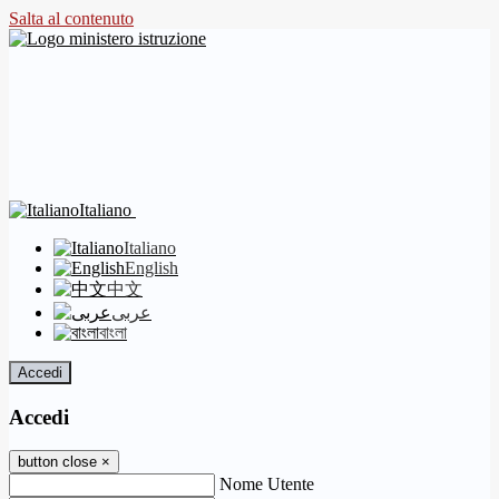
Salta al contenuto
Italiano
Italiano
English
中文
عربى
বাংলা
Accedi
Accedi
button close
×
Nome Utente