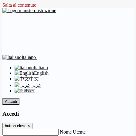
Salta al contenuto
Italiano
Italiano
English
中文
عربى
বাংলা
Accedi
Accedi
button close
×
Nome Utente