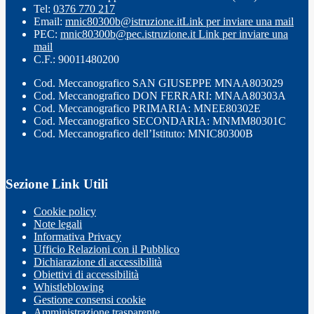
Tel:
0376 770 217
Email:
mnic80300b@istruzione.it
Link per inviare una mail
PEC:
mnic80300b@pec.istruzione.it
Link per inviare una
mail
C.F.: 90011480200
Cod. Meccanografico SAN GIUSEPPE MNAA803029
Cod. Meccanografico DON FERRARI: MNAA80303A
Cod. Meccanografico PRIMARIA: MNEE80302E
Cod. Meccanografico SECONDARIA: MNMM80301C
Cod. Meccanografico dell’Istituto: MNIC80300B
Sezione Link Utili
Cookie policy
Note legali
Informativa Privacy
Ufficio Relazioni con il Pubblico
Dichiarazione di accessibilità
Obiettivi di accessibilità
Whistleblowing
Gestione consensi cookie
Amministrazione trasparente