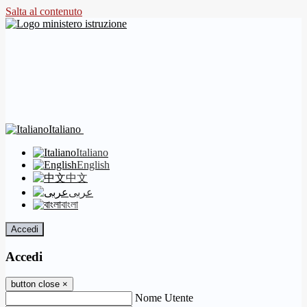
Salta al contenuto
Italiano
Italiano
English
中文
عربى
বাংলা
Accedi
Accedi
button close
×
Nome Utente