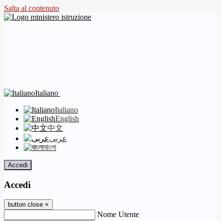
Salta al contenuto
Italiano
Italiano
English
中文
عربى
বাংলা
Accedi
Accedi
button close
×
Nome Utente