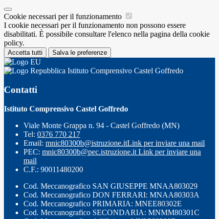
Cookie necessari per il funzionamento
I cookie necessari per il funzionamento non possono essere
disabilitati. È possibile consultare l'elenco nella pagina della cookie
policy.
Accetta tutti
Salva le preferenze
Istituto Comprensivo Castel Goffredo
Contatti
Istituto Comprensivo Castel Goffredo
Viale Monte Grappa n. 94 - Castel Goffredo (MN)
Tel:
0376 770 217
Email:
mnic80300b@istruzione.it
Link per inviare una mail
PEC:
mnic80300b@pec.istruzione.it
Link per inviare una
mail
C.F.: 90011480200
Cod. Meccanografico SAN GIUSEPPE MNAA803029
Cod. Meccanografico DON FERRARI: MNAA80303A
Cod. Meccanografico PRIMARIA: MNEE80302E
Cod. Meccanografico SECONDARIA: MNMM80301C