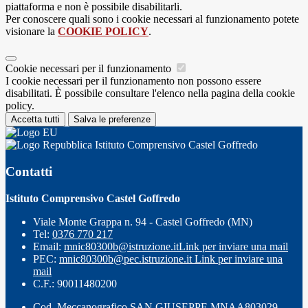
piattaforma e non è possibile disabilitarli.
Per conoscere quali sono i cookie necessari al funzionamento potete
visionare la
COOKIE POLICY
.
Cookie necessari per il funzionamento
I cookie necessari per il funzionamento non possono essere
disabilitati. È possibile consultare l'elenco nella pagina della cookie
policy.
Accetta tutti
Salva le preferenze
Istituto Comprensivo Castel Goffredo
Contatti
Istituto Comprensivo Castel Goffredo
Viale Monte Grappa n. 94 - Castel Goffredo (MN)
Tel:
0376 770 217
Email:
mnic80300b@istruzione.it
Link per inviare una mail
PEC:
mnic80300b@pec.istruzione.it
Link per inviare una
mail
C.F.: 90011480200
Cod. Meccanografico SAN GIUSEPPE MNAA803029