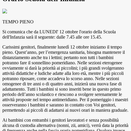
TEMPO PIENO
Si comunica che da LUNEDI' 12 ottobre l'orario della Scuola
dell'Infanzia sarà il seguente: dalle 7.45 alle ore 15.45.
Carissimi genitori, finalmente lunedì 12 ottobre iniziamo il tempo
pieno. Quest’anno, per l’emergenza sanitaria, bisogna mantenere il
distanziamento anche tra i lettini; pertanto non tutti i bambini
potranno fare il sonnellino pomeridiano. Nelle sezioni eterogenee
ovviamente si darà la priorità ai piccolini; i più grandi svolgeranno
attività didattiche e ludiche adatte alla loro età, mentre i più piccoli
potranno riposare, come accadeva lo scorso anno. Nelle sezioni
omogenee di tre anni o di quattro anni, inizierà una nuova fase di
adattamento. Tutti i bambini si sono inseriti bene in questo primo
periodo dell’anno scolastico e riescono a svolgere serenamente le
attività proposte nel tempo antimeridiano. Per il pomeriggio i maestri
osserveranno i bambini e saranno in contatto con Voi genitori,
permettendo ai piccoli di adattarsi ai nuovi orari in maniera graduale.
Ai bambini con entrambi i genitori lavoratori e senza possibilità
alcuna di custodia alternativa (nonni, zii, amici), verrà data la priorità
di frequenza anche nella fascia oraria pomeridiana. Qualora invece