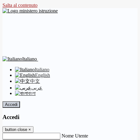
Salta al contenuto
Italiano
Italiano
English
中文
عربى
বাংলা
Accedi
Accedi
button close
×
Nome Utente