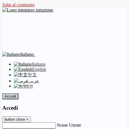
Salta al contenuto
Italiano
Italiano
English
中文
عربى
বাংলা
Accedi
Accedi
button close
×
Nome Utente