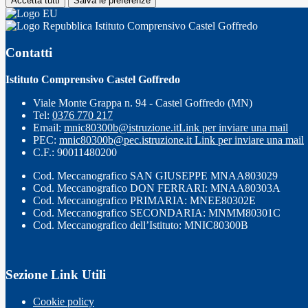
Accetta tutti
Salva le preferenze
Istituto Comprensivo Castel Goffredo
Contatti
Istituto Comprensivo Castel Goffredo
Viale Monte Grappa n. 94 - Castel Goffredo (MN)
Tel:
0376 770 217
Email:
mnic80300b@istruzione.it
Link per inviare una mail
PEC:
mnic80300b@pec.istruzione.it
Link per inviare una mail
C.F.: 90011480200
Cod. Meccanografico SAN GIUSEPPE MNAA803029
Cod. Meccanografico DON FERRARI: MNAA80303A
Cod. Meccanografico PRIMARIA: MNEE80302E
Cod. Meccanografico SECONDARIA: MNMM80301C
Cod. Meccanografico dell’Istituto: MNIC80300B
Sezione Link Utili
Cookie policy