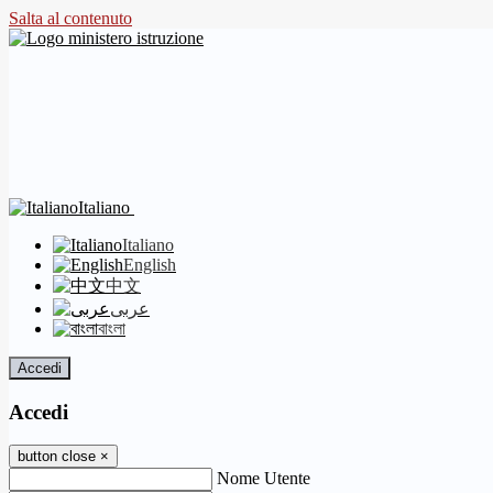
Salta al contenuto
Italiano
Italiano
English
中文
عربى
বাংলা
Accedi
Accedi
button close
×
Nome Utente