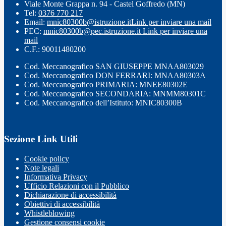
Viale Monte Grappa n. 94 - Castel Goffredo (MN)
Tel:
0376 770 217
Email:
mnic80300b@istruzione.it
Link per inviare una mail
PEC:
mnic80300b@pec.istruzione.it
Link per inviare una
mail
C.F.: 90011480200
Cod. Meccanografico SAN GIUSEPPE MNAA803029
Cod. Meccanografico DON FERRARI: MNAA80303A
Cod. Meccanografico PRIMARIA: MNEE80302E
Cod. Meccanografico SECONDARIA: MNMM80301C
Cod. Meccanografico dell’Istituto: MNIC80300B
Sezione Link Utili
Cookie policy
Note legali
Informativa Privacy
Ufficio Relazioni con il Pubblico
Dichiarazione di accessibilità
Obiettivi di accessibilità
Whistleblowing
Gestione consensi cookie