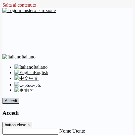
Salta al contenuto
Italiano
Italiano
English
中文
عربى
বাংলা
Accedi
Accedi
button close
×
Nome Utente