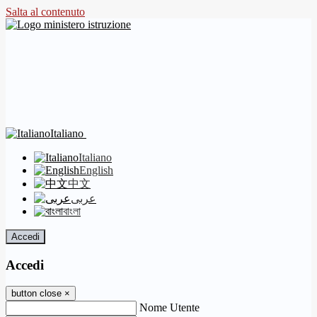
Salta al contenuto
Italiano
Italiano
English
中文
عربى
বাংলা
Accedi
Accedi
button close
×
Nome Utente