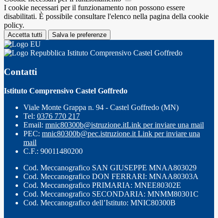
I cookie necessari per il funzionamento non possono essere
disabilitati. È possibile consultare l'elenco nella pagina della cookie
policy.
Accetta tutti
Salva le preferenze
Istituto Comprensivo Castel Goffredo
Contatti
Istituto Comprensivo Castel Goffredo
Viale Monte Grappa n. 94 - Castel Goffredo (MN)
Tel:
0376 770 217
Email:
mnic80300b@istruzione.it
Link per inviare una mail
PEC:
mnic80300b@pec.istruzione.it
Link per inviare una
mail
C.F.: 90011480200
Cod. Meccanografico SAN GIUSEPPE MNAA803029
Cod. Meccanografico DON FERRARI: MNAA80303A
Cod. Meccanografico PRIMARIA: MNEE80302E
Cod. Meccanografico SECONDARIA: MNMM80301C
Cod. Meccanografico dell’Istituto: MNIC80300B