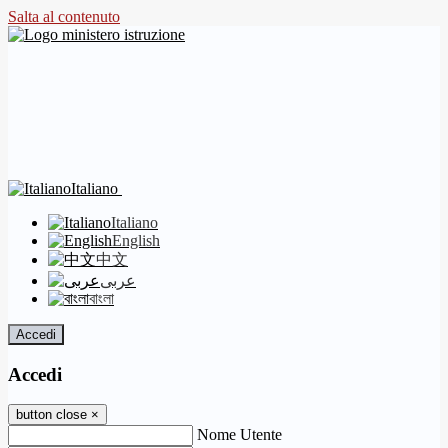
Salta al contenuto
Italiano
Italiano
English
中文
عربى
বাংলা
Accedi
Accedi
button close
×
Nome Utente