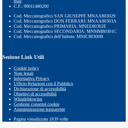
mail
C.F.: 90011480200
Cod. Meccanografico SAN GIUSEPPE MNAA803029
Cod. Meccanografico DON FERRARI: MNAA80303A
Cod. Meccanografico PRIMARIA: MNEE80302E
Cod. Meccanografico SECONDARIA: MNMM80301C
Cod. Meccanografico dell’Istituto: MNIC80300B
Sezione Link Utili
Cookie policy
Note legali
Informativa Privacy
Ufficio Relazioni con il Pubblico
Dichiarazione di accessibilità
Obiettivi di accessibilità
Whistleblowing
Gestione consensi cookie
Amministrazione trasparente
Pagina visualizzata
1839
volte