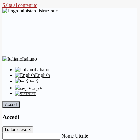
Salta al contenuto
Italiano
Italiano
English
中文
عربى
বাংলা
Accedi
Accedi
button close
×
Nome Utente