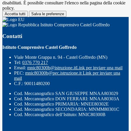
disabilitati. È possibile consultare l'elenco nella pagina della cookie
policy.
Accetta tutti
Salva le preferenze
Istituto Comprensivo Castel Goffredo
Contatti
Istituto Comprensivo Castel Goffredo
Viale Monte Grappa n. 94 - Castel Goffredo (MN)
Tel:
0376 770 217
Email:
mnic80300b@istruzione.it
Link per inviare una mail
PEC:
mnic80300b@pec.istruzione.it
Link per inviare una
mail
C.F.: 90011480200
Cod. Meccanografico SAN GIUSEPPE MNAA803029
Cod. Meccanografico DON FERRARI: MNAA80303A
Cod. Meccanografico PRIMARIA: MNEE80302E
Cod. Meccanografico SECONDARIA: MNMM80301C
Cod. Meccanografico dell’Istituto: MNIC80300B