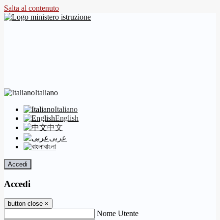
Salta al contenuto
Italiano
Italiano
English
中文
عربى
বাংলা
Accedi
Accedi
button close
×
Nome Utente