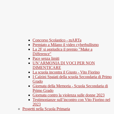
Concorso Scolastico - mARTa
Premiato a Milano il video cyberbullismo
La 2F si aggiudica il premio "Make a
Difference"
Pace senza limiti
UN’ARMONIA DI VOCI PER NON
DIMENTICARE
La scuola incontra il Giusto - Vito Fiorino
I Calzini Spaiati della scuola Secondaria di Primo
Grado
Giornata della Memoria - Scuola Secondaria di
Primo Grado
Giornata contro la violenza sulle donne 2023
Testimonianze sull’incontro con Vito Fiorino nel
2023
Progetti nella Scuola Primaria