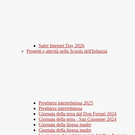
Safer Internet Day 2026
Progetti e attività nella Scuola dell'Infanzia
Preghiera interreligiosa 2025
Preghiera interreligiosa
Giornata della terra dal Don Ferrari 2024
Giornata della terra - San Giuseppe 2024
Giornata della lingua madre
Giornata della lingua madre