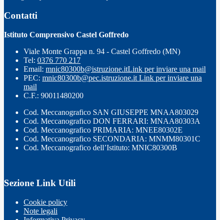
Contatti
Istituto Comprensivo Castel Goffredo
Viale Monte Grappa n. 94 - Castel Goffredo (MN)
Tel:
0376 770 217
Email:
mnic80300b@istruzione.it
Link per inviare una mail
PEC:
mnic80300b@pec.istruzione.it
Link per inviare una
mail
C.F.: 90011480200
Cod. Meccanografico SAN GIUSEPPE MNAA803029
Cod. Meccanografico DON FERRARI: MNAA80303A
Cod. Meccanografico PRIMARIA: MNEE80302E
Cod. Meccanografico SECONDARIA: MNMM80301C
Cod. Meccanografico dell’Istituto: MNIC80300B
Sezione Link Utili
Cookie policy
Note legali
Informativa Privacy