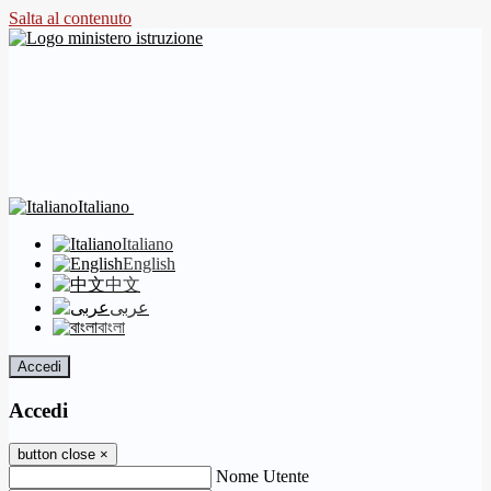
Salta al contenuto
Italiano
Italiano
English
中文
عربى
বাংলা
Accedi
Accedi
button close
×
Nome Utente