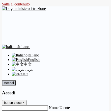
Salta al contenuto
Italiano
Italiano
English
中文
عربى
বাংলা
Accedi
Accedi
button close
×
Nome Utente