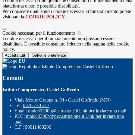
I cookie necessari sono quelli che consentono il funzionamento della
piattaforma e non è possibile disabilitarli.
Per conoscere quali sono i cookie necessari al funzionamento potete
visionare la
COOKIE POLICY
.
Cookie necessari per il funzionamento
I cookie necessari per il funzionamento non possono essere
disabilitati. È possibile consultare l'elenco nella pagina della cookie
policy.
Accetta tutti
Salva le preferenze
Istituto Comprensivo Castel Goffredo
Contatti
Istituto Comprensivo Castel Goffredo
Viale Monte Grappa n. 94 - Castel Goffredo (MN)
Tel:
0376 770 217
Email:
mnic80300b@istruzione.it
Link per inviare una mail
PEC:
mnic80300b@pec.istruzione.it
Link per inviare una
mail
C.F.: 90011480200