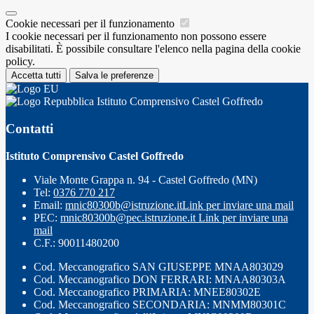
Cookie necessari per il funzionamento
I cookie necessari per il funzionamento non possono essere
disabilitati. È possibile consultare l'elenco nella pagina della cookie
policy.
Accetta tutti
Salva le preferenze
Istituto Comprensivo Castel Goffredo
Contatti
Istituto Comprensivo Castel Goffredo
Viale Monte Grappa n. 94 - Castel Goffredo (MN)
Tel:
0376 770 217
Email:
mnic80300b@istruzione.it
Link per inviare una mail
PEC:
mnic80300b@pec.istruzione.it
Link per inviare una
mail
C.F.: 90011480200
Cod. Meccanografico SAN GIUSEPPE MNAA803029
Cod. Meccanografico DON FERRARI: MNAA80303A
Cod. Meccanografico PRIMARIA: MNEE80302E
Cod. Meccanografico SECONDARIA: MNMM80301C