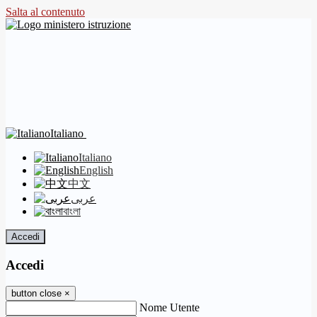
Salta al contenuto
Italiano
Italiano
English
中文
عربى
বাংলা
Accedi
Accedi
button close
×
Nome Utente