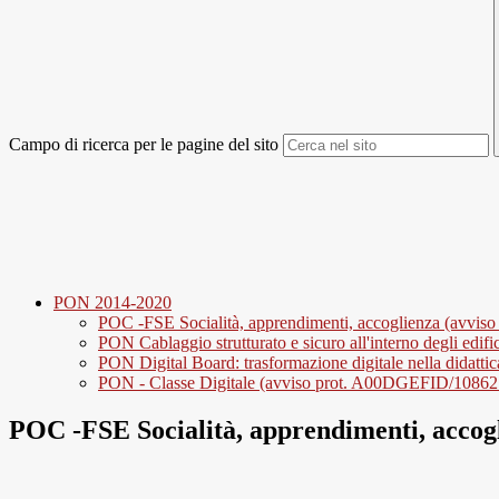
Campo di ricerca per le pagine del sito
PON 2014-2020
POC -FSE Socialità, apprendimenti, accoglienza (avviso
PON Cablaggio strutturato e sicuro all'interno degli edifi
PON Digital Board: trasformazione digitale nella didattic
PON - Classe Digitale (avviso prot. A00DGEFID/10862 
POC -FSE Socialità, apprendimenti, accogl