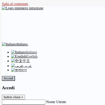
Salta al contenuto
Italiano
Italiano
English
中文
عربى
বাংলা
Accedi
Accedi
button close
×
Nome Utente