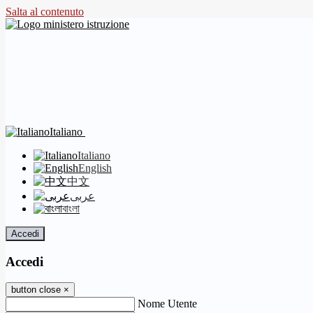
Salta al contenuto
Italiano
Italiano
English
中文
عربى
বাংলা
Accedi
Accedi
button close
×
Nome Utente