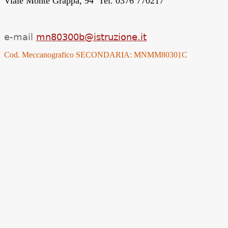
Viale Monte Grappa, 94 Tel. 0376 770217
e-mail
mn80300b@istruzione.it
Cod. Meccanografico SECONDARIA: MNMM80301C