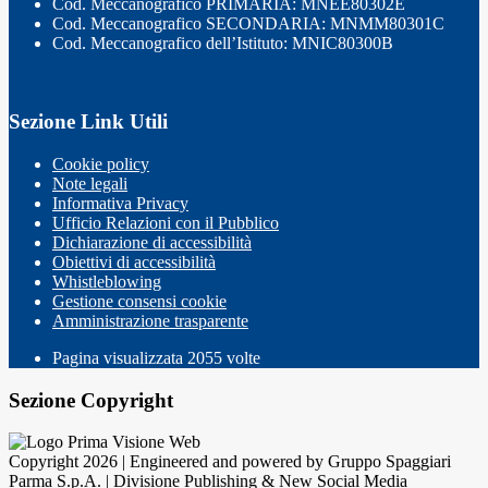
Cod. Meccanografico PRIMARIA: MNEE80302E
Cod. Meccanografico SECONDARIA: MNMM80301C
Cod. Meccanografico dell’Istituto: MNIC80300B
Sezione Link Utili
Cookie policy
Note legali
Informativa Privacy
Ufficio Relazioni con il Pubblico
Dichiarazione di accessibilità
Obiettivi di accessibilità
Whistleblowing
Gestione consensi cookie
Amministrazione trasparente
Pagina visualizzata
2055
volte
Sezione Copyright
Copyright 2026 | Engineered and powered by Gruppo Spaggiari
Parma S.p.A. | Divisione Publishing & New Social Media