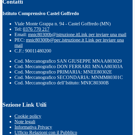
Contatti
Istituto Comprensivo Castel Goffredo
Viale Monte Grappa n. 94 - Castel Goffredo (MN)
Tel:
0376 770 217
Email:
mnic80300b@istruzione.it
Link per inviare una mail
PEC:
mnic80300b@pec.istruzione.it
Link per inviare una
mail
C.F.: 90011480200
Cod. Meccanografico SAN GIUSEPPE MNAA803029
Cod. Meccanografico DON FERRARI: MNAA80303A
Cod. Meccanografico PRIMARIA: MNEE80302E
Cod. Meccanografico SECONDARIA: MNMM80301C
Cod. Meccanografico dell’Istituto: MNIC80300B
Sezione Link Utili
Cookie policy
Note legali
Informativa Privacy
Ufficio Relazioni con il Pubblico