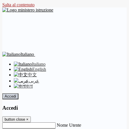
Salta al contenuto
Italiano
Italiano
English
中文
عربى
বাংলা
Accedi
Accedi
button close
×
Nome Utente