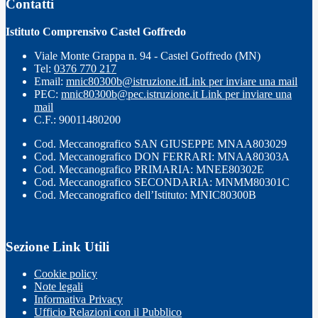
Contatti
Istituto Comprensivo Castel Goffredo
Viale Monte Grappa n. 94 - Castel Goffredo (MN)
Tel:
0376 770 217
Email:
mnic80300b@istruzione.it
Link per inviare una mail
PEC:
mnic80300b@pec.istruzione.it
Link per inviare una
mail
C.F.: 90011480200
Cod. Meccanografico SAN GIUSEPPE MNAA803029
Cod. Meccanografico DON FERRARI: MNAA80303A
Cod. Meccanografico PRIMARIA: MNEE80302E
Cod. Meccanografico SECONDARIA: MNMM80301C
Cod. Meccanografico dell’Istituto: MNIC80300B
Sezione Link Utili
Cookie policy
Note legali
Informativa Privacy
Ufficio Relazioni con il Pubblico