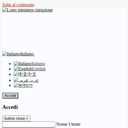
Salta al contenuto
Italiano
Italiano
English
中文
عربى
বাংলা
Accedi
Accedi
button close
×
Nome Utente