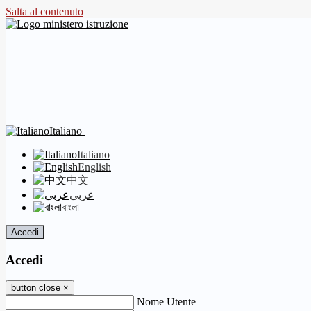
Salta al contenuto
Italiano
Italiano
English
中文
عربى
বাংলা
Accedi
Accedi
button close
×
Nome Utente