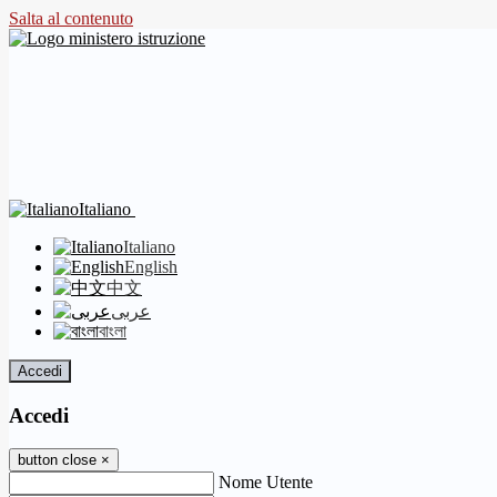
Salta al contenuto
Italiano
Italiano
English
中文
عربى
বাংলা
Accedi
Accedi
button close
×
Nome Utente