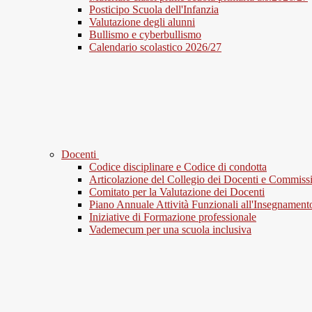
Posticipo Scuola dell'Infanzia
Valutazione degli alunni
Bullismo e cyberbullismo
Calendario scolastico 2026/27
Docenti
Codice disciplinare e Codice di condotta
Articolazione del Collegio dei Docenti e Commiss
Comitato per la Valutazione dei Docenti
Piano Annuale Attività Funzionali all'Insegnament
Iniziative di Formazione professionale
Vademecum per una scuola inclusiva