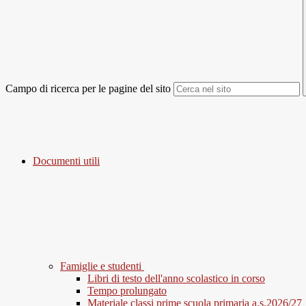
Campo di ricerca per le pagine del sito
Documenti utili
Famiglie e studenti
Libri di testo dell'anno scolastico in corso
Tempo prolungato
Materiale classi prime scuola primaria a.s.2026/27