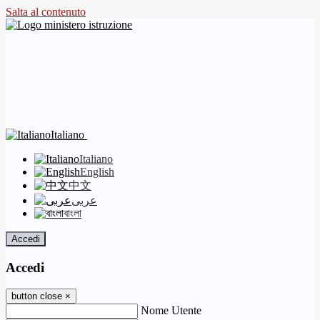
Salta al contenuto
Italiano
Italiano
English
中文
عربى
বাংলা
Accedi
Accedi
button close
×
Nome Utente