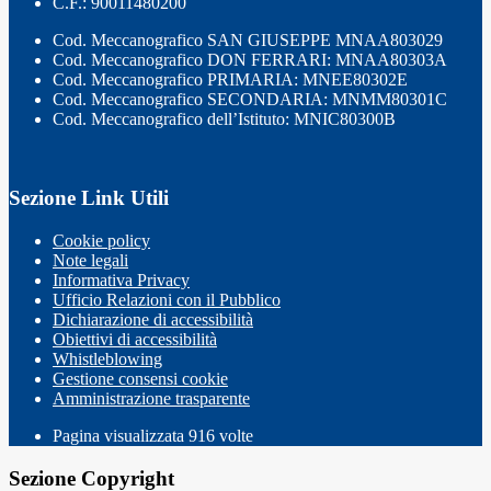
C.F.: 90011480200
Cod. Meccanografico SAN GIUSEPPE MNAA803029
Cod. Meccanografico DON FERRARI: MNAA80303A
Cod. Meccanografico PRIMARIA: MNEE80302E
Cod. Meccanografico SECONDARIA: MNMM80301C
Cod. Meccanografico dell’Istituto: MNIC80300B
Sezione Link Utili
Cookie policy
Note legali
Informativa Privacy
Ufficio Relazioni con il Pubblico
Dichiarazione di accessibilità
Obiettivi di accessibilità
Whistleblowing
Gestione consensi cookie
Amministrazione trasparente
Pagina visualizzata
916
volte
Sezione Copyright