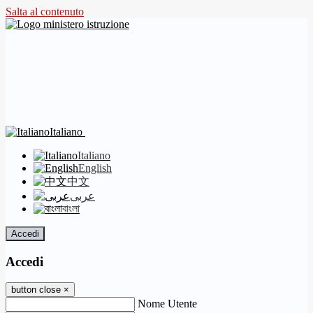
Salta al contenuto
Italiano
Italiano
English
中文
عربى
বাংলা
Accedi
Accedi
button close
×
Nome Utente