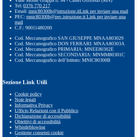
Viale Monte Grappa n. 94 - Castel Goffredo (MN)
Tel:
0376 770 217
Email:
mnic80300b@istruzione.it
Link per inviare una mail
PEC:
mnic80300b@pec.istruzione.it
Link per inviare una
mail
C.F.: 90011480200
Cod. Meccanografico SAN GIUSEPPE MNAA803029
Cod. Meccanografico DON FERRARI: MNAA80303A
Cod. Meccanografico PRIMARIA: MNEE80302E
Cod. Meccanografico SECONDARIA: MNMM80301C
Cod. Meccanografico dell’Istituto: MNIC80300B
Sezione Link Utili
Cookie policy
Note legali
Informativa Privacy
Ufficio Relazioni con il Pubblico
Dichiarazione di accessibilità
Obiettivi di accessibilità
Whistleblowing
Gestione consensi cookie