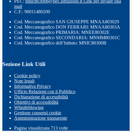
PEC:
mnic80300b@pec.istruzione.it
Link per inviare una
mail
C.F.: 90011480200
Cod. Meccanografico SAN GIUSEPPE MNAA803029
Cod. Meccanografico DON FERRARI: MNAA80303A
Cod. Meccanografico PRIMARIA: MNEE80302E
Cod. Meccanografico SECONDARIA: MNMM80301C
Cod. Meccanografico dell’Istituto: MNIC80300B
Sezione Link Utili
Cookie policy
Note legali
Informativa Privacy
Ufficio Relazioni con il Pubblico
Dichiarazione di accessibilità
Obiettivi di accessibilità
Whistleblowing
Gestione consensi cookie
Amministrazione trasparente
Pagina visualizzata
713
volte