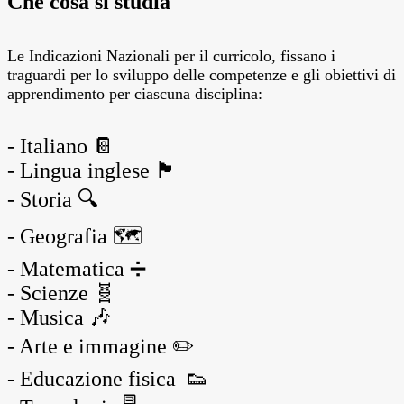
Che cosa si studia
Le Indicazioni Nazionali per il curricolo, fissano i
traguardi per lo sviluppo delle competenze e gli obiettivi di
apprendimento per ciascuna disciplina:
- Italiano 📔
- Lingua inglese 🏴󠁧󠁢󠁥󠁮󠁧󠁿
- Storia 🔍
- Geografia 🗺
- Matematica ➗
- Scienze 🧬
- Musica 🎶
- Arte e immagine ✏️
- Educazione fisica 👟