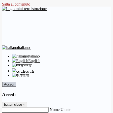
Salta al contenuto
Italiano
Italiano
English
中文
عربى
বাংলা
Accedi
Accedi
button close
×
Nome Utente