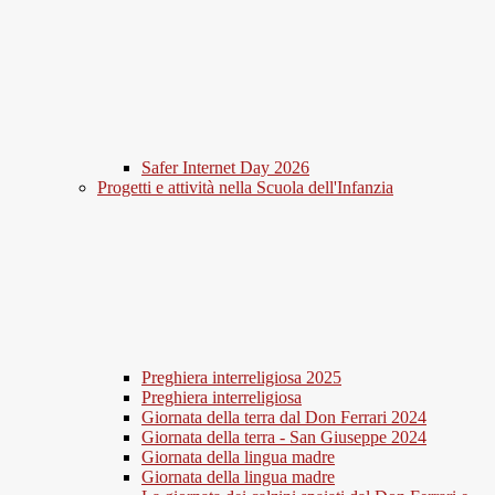
Safer Internet Day 2026
Progetti e attività nella Scuola dell'Infanzia
Preghiera interreligiosa 2025
Preghiera interreligiosa
Giornata della terra dal Don Ferrari 2024
Giornata della terra - San Giuseppe 2024
Giornata della lingua madre
Giornata della lingua madre