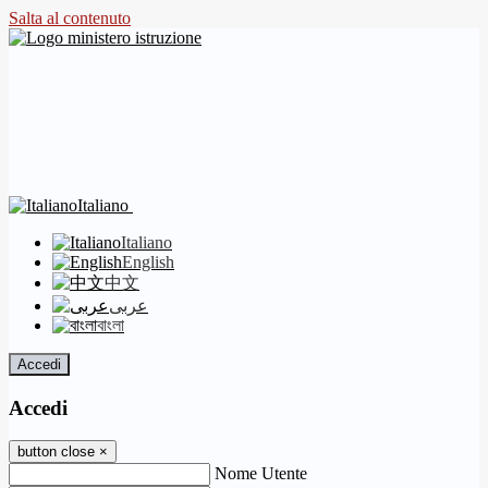
Salta al contenuto
Italiano
Italiano
English
中文
عربى
বাংলা
Accedi
Accedi
button close
×
Nome Utente