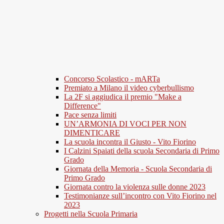
Concorso Scolastico - mARTa
Premiato a Milano il video cyberbullismo
La 2F si aggiudica il premio "Make a
Difference"
Pace senza limiti
UN’ARMONIA DI VOCI PER NON
DIMENTICARE
La scuola incontra il Giusto - Vito Fiorino
I Calzini Spaiati della scuola Secondaria di Primo
Grado
Giornata della Memoria - Scuola Secondaria di
Primo Grado
Giornata contro la violenza sulle donne 2023
Testimonianze sull’incontro con Vito Fiorino nel
2023
Progetti nella Scuola Primaria