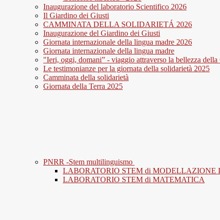
Inaugurazione del laboratorio Scientifico 2026
Il Giardino dei Giusti
CAMMINATA DELLA SOLIDARIETÁ 2026
Inaugurazione del Giardino dei Giusti
Giornata internazionale della lingua madre 2026
Giornata internazionale della lingua madre
"Ieri, oggi, domani” - viaggio attraverso la bellezza della
Le testimonianze per la giornata della solidarietà 2025
Camminata della solidarietà
Giornata della Terra 2025
PNRR -Stem multilinguismo
LABORATORIO STEM di MODELLAZIONE D
LABORATORIO STEM di MATEMATICA