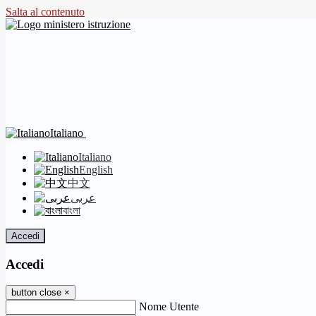
Salta al contenuto
Italiano
Italiano
English
中文
عربى
বাংলা
Accedi
Accedi
button close
×
Nome Utente