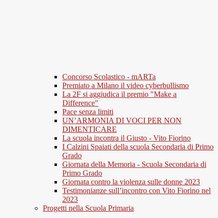
Concorso Scolastico - mARTa
Premiato a Milano il video cyberbullismo
La 2F si aggiudica il premio "Make a
Difference"
Pace senza limiti
UN’ARMONIA DI VOCI PER NON
DIMENTICARE
La scuola incontra il Giusto - Vito Fiorino
I Calzini Spaiati della scuola Secondaria di Primo
Grado
Giornata della Memoria - Scuola Secondaria di
Primo Grado
Giornata contro la violenza sulle donne 2023
Testimonianze sull’incontro con Vito Fiorino nel
2023
Progetti nella Scuola Primaria