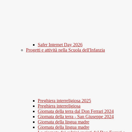
Safer Internet Day 2026
Progetti e attività nella Scuola dell'Infanzia
Preghiera interreligiosa 2025
Preghiera interreligiosa
Giornata della terra dal Don Ferrari 2024
Giornata della terra - San Giuseppe 2024
Giornata della lingua madre
Giornata della lingua madre