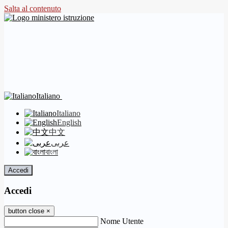
Salta al contenuto
Italiano
Italiano
English
中文
عربى
বাংলা
Accedi
Accedi
button close
×
Nome Utente