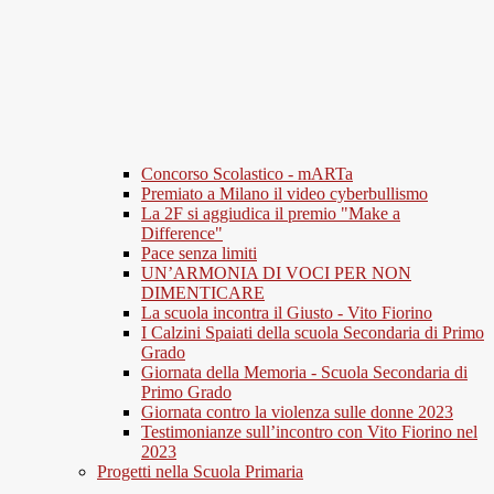
Concorso Scolastico - mARTa
Premiato a Milano il video cyberbullismo
La 2F si aggiudica il premio "Make a
Difference"
Pace senza limiti
UN’ARMONIA DI VOCI PER NON
DIMENTICARE
La scuola incontra il Giusto - Vito Fiorino
I Calzini Spaiati della scuola Secondaria di Primo
Grado
Giornata della Memoria - Scuola Secondaria di
Primo Grado
Giornata contro la violenza sulle donne 2023
Testimonianze sull’incontro con Vito Fiorino nel
2023
Progetti nella Scuola Primaria