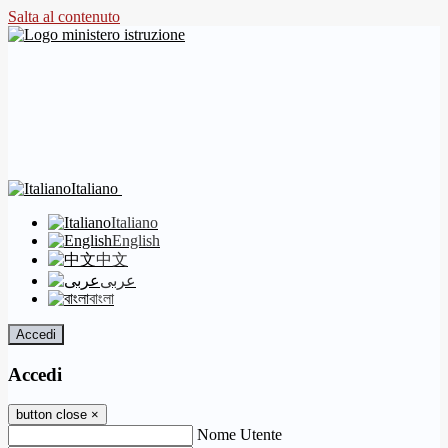
Salta al contenuto
Italiano
Italiano
English
中文
عربى
বাংলা
Accedi
Accedi
button close
×
Nome Utente