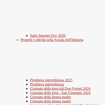
Safer Internet Day 2026
Progetti e attività nella Scuola dell'Infanzia
Preghiera interreligiosa 2025
Preghiera interreligiosa
Giornata della terra dal Don Ferrari 2024
Giornata della terra - San Giuseppe 2024
Giornata della lingua madre
Giornata della lingua madre