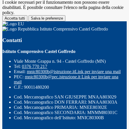
I cookie necessari per il funzionamento non possono essere
disabilitati. È possibile consultare l'elenco nella pagina della cookie
policy.
Accetta tutti
Salva le preferenze
Istituto Comprensivo Castel Goffredo
Contatti
Istituto Comprensivo Castel Goffredo
Viale Monte Grappa n. 94 - Castel Goffredo (MN)
Tel:
0376 770 217
Email:
mnic80300b@istruzione.it
Link per inviare una mail
PEC:
mnic80300b@pec.istruzione.it
Link per inviare una
mail
C.F.: 90011480200
Cod. Meccanografico SAN GIUSEPPE MNAA803029
Cod. Meccanografico DON FERRARI: MNAA80303A
Cod. Meccanografico PRIMARIA: MNEE80302E
Cod. Meccanografico SECONDARIA: MNMM80301C
Cod. Meccanografico dell’Istituto: MNIC80300B